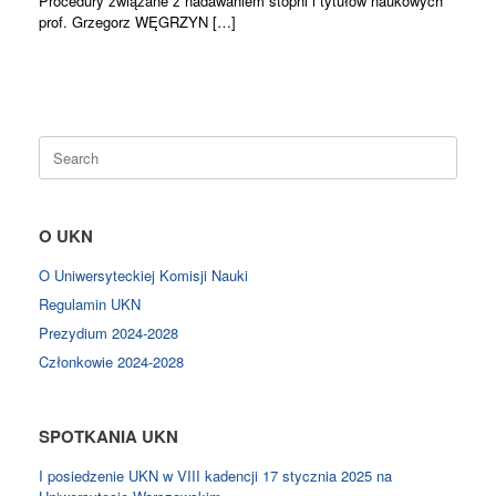
Procedury związane z nadawaniem stopni i tytułów naukowych
prof. Grzegorz WĘGRZYN […]
Search
for:
O UKN
O Uniwersyteckiej Komisji Nauki
Regulamin UKN
Prezydium 2024-2028
Członkowie 2024-2028
SPOTKANIA UKN
I posiedzenie UKN w VIII kadencji 17 stycznia 2025 na