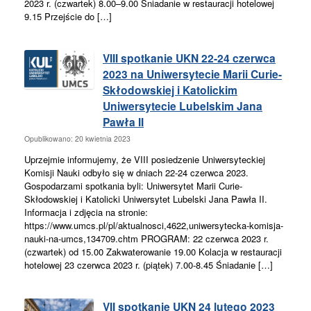
2023 r. (czwartek) 8.00–9.00 Śniadanie w restauracji hotelowej
9.15 Przejście do […]
VIII spotkanie UKN 22-24 czerwca
2023 na Uniwersytecie Marii Curie-
Skłodowskiej i Katolickim
Uniwersytecie Lubelskim Jana
Pawła II
Opublikowano: 20 kwietnia 2023
Uprzejmie informujemy, że VIII posiedzenie Uniwersyteckiej
Komisji Nauki odbyło się w dniach 22-24 czerwca 2023.
Gospodarzami spotkania byli: Uniwersytet Marii Curie-
Skłodowskiej i Katolicki Uniwersytet Lubelski Jana Pawła II.
Informacja i zdjęcia na stronie:
https://www.umcs.pl/pl/aktualnosci,4622,uniwersytecka-komisja-
nauki-na-umcs,134709.chtm PROGRAM: 22 czerwca 2023 r.
(czwartek) od 15.00 Zakwaterowanie 19.00 Kolacja w restauracji
hotelowej 23 czerwca 2023 r. (piątek) 7.00-8.45 Śniadanie […]
VII spotkanie UKN 24 lutego 2023