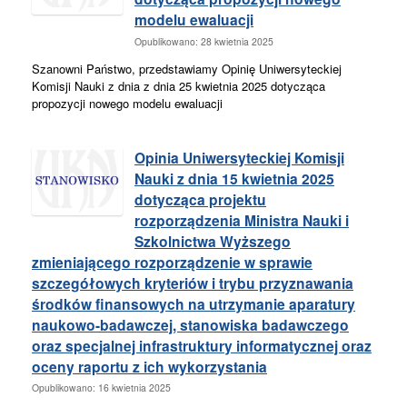
modelu ewaluacji
Opublikowano: 28 kwietnia 2025
Szanowni Państwo, przedstawiamy Opinię Uniwersyteckiej
Komisji Nauki z dnia z dnia 25 kwietnia 2025 dotycząca
propozycji nowego modelu ewaluacji
Opinia Uniwersyteckiej Komisji
Nauki z dnia 15 kwietnia 2025
dotycząca projektu
rozporządzenia Ministra Nauki i
Szkolnictwa Wyższego
zmieniającego rozporządzenie w sprawie
szczegółowych kryteriów i trybu przyznawania
środków finansowych na utrzymanie aparatury
naukowo-badawczej, stanowiska badawczego
oraz specjalnej infrastruktury informatycznej oraz
oceny raportu z ich wykorzystania
Opublikowano: 16 kwietnia 2025