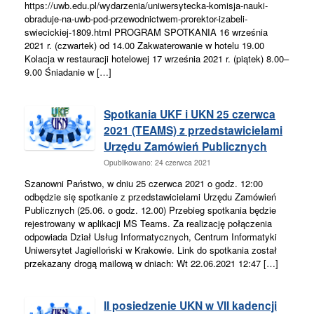
https://uwb.edu.pl/wydarzenia/uniwersytecka-komisja-nauki-
obraduje-na-uwb-pod-przewodnictwem-prorektor-izabeli-
swiecickiej-1809.html PROGRAM SPOTKANIA 16 września
2021 r. (czwartek) od 14.00 Zakwaterowanie w hotelu 19.00
Kolacja w restauracji hotelowej 17 września 2021 r. (piątek) 8.00–
9.00 Śniadanie w […]
Spotkania UKF i UKN 25 czerwca
2021 (TEAMS) z przedstawicielami
Urzędu Zamówień Publicznych
Opublikowano: 24 czerwca 2021
Szanowni Państwo, w dniu 25 czerwca 2021 o godz. 12:00
odbędzie się spotkanie z przedstawicielami Urzędu Zamówień
Publicznych (25.06. o godz. 12.00) Przebieg spotkania będzie
rejestrowany w aplikacji MS Teams. Za realizację połączenia
odpowiada Dział Usług Informatycznych, Centrum Informatyki
Uniwersytet Jagielloński w Krakowie. Link do spotkania został
przekazany drogą mailową w dniach: Wt 22.06.2021 12:47 […]
II posiedzenie UKN w VII kadencji