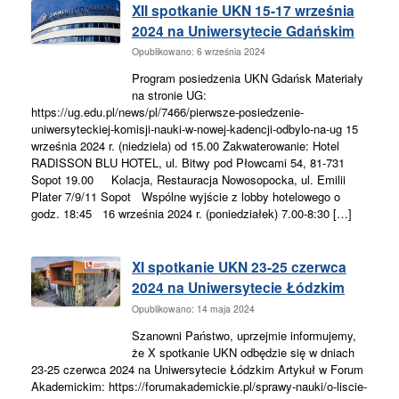
XII spotkanie UKN 15-17 września
2024 na Uniwersytecie Gdańskim
Opublikowano: 6 września 2024
Program posiedzenia UKN Gdańsk Materiały
na stronie UG:
https://ug.edu.pl/news/pl/7466/pierwsze-posiedzenie-
uniwersyteckiej-komisji-nauki-w-nowej-kadencji-odbylo-na-ug 15
września 2024 r. (niedziela) od 15.00 Zakwaterowanie: Hotel
RADISSON BLU HOTEL, ul. Bitwy pod Płowcami 54, 81-731
Sopot 19.00 Kolacja, Restauracja Nowosopocka, ul. Emilii
Plater 7/9/11 Sopot Wspólne wyjście z lobby hotelowego o
godz. 18:45 16 września 2024 r. (poniedziałek) 7.00-8:30 […]
XI spotkanie UKN 23-25 czerwca
2024 na Uniwersytecie Łódzkim
Opublikowano: 14 maja 2024
Szanowni Państwo, uprzejmie informujemy,
że X spotkanie UKN odbędzie się w dniach
23-25 czerwca 2024 na Uniwersytecie Łódzkim Artykuł w Forum
Akademickim: https://forumakademickie.pl/sprawy-nauki/o-liscie-