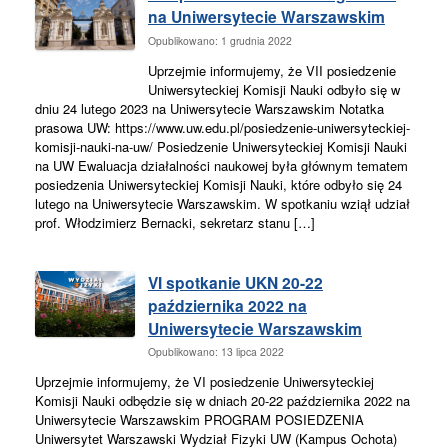
na Uniwersytecie Warszawskim
Opublikowano: 1 grudnia 2022
Uprzejmie informujemy, że VII posiedzenie
Uniwersyteckiej Komisji Nauki odbyło się w
dniu 24 lutego 2023 na Uniwersytecie Warszawskim Notatka
prasowa UW: https://www.uw.edu.pl/posiedzenie-uniwersyteckiej-
komisji-nauki-na-uw/ Posiedzenie Uniwersyteckiej Komisji Nauki
na UW Ewaluacja działalności naukowej była głównym tematem
posiedzenia Uniwersyteckiej Komisji Nauki, które odbyło się 24
lutego na Uniwersytecie Warszawskim. W spotkaniu wziął udział
prof. Włodzimierz Bernacki, sekretarz stanu […]
VI spotkanie UKN 20-22
października 2022 na
Uniwersytecie Warszawskim
Opublikowano: 13 lipca 2022
Uprzejmie informujemy, że VI posiedzenie Uniwersyteckiej
Komisji Nauki odbędzie się w dniach 20-22 października 2022 na
Uniwersytecie Warszawskim PROGRAM POSIEDZENIA
Uniwersytet Warszawski Wydział Fizyki UW (Kampus Ochota)