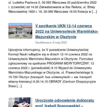
ul. Ludwika Pasteura 5, 02-093 Warszawa 20 października 2022
r. (czwartek) od 14.00 Zakwaterowanie w Ibis Reduta, ul. Bitwy
Warszawskiej 1920 r. 16, 02-366 Warszawa 19.00 Kolacja w […]
V spotkanie UKN 12-14 czerwca
2022 na Uniwersytecie Warmińsko-
Mazurskim w Olsztynie
Opublikowano: 6 maja 2022
Uprzejmie informujemy, że V posiedzenie Uniwersyteckiej
Komisji Nauki odbędzie się w dniach 12-14 czerwca 2022 na
Uniwersytecie Warmińsko-Mazurskim w Olsztynie. Formularz
zgłoszeniowy na spotkanie PROGRAM MERYTORYCZNY: 13
czerwca 2022 r. (poniedziałek) 9.10 Wyjazd do Uniwersytetu
Warmińsko-Mazurskiego w Olsztynie, ul. Prawocheńskiego 9,
10-720 Olsztyn (transport: bus uniwersytecki + ew. transport
własny-kierowcy) 9.30-14.15 OBRADY (Centrum Ekspozycyjne
Stara […]
Uroczyste odnowienie doktoratu
prof. Izabeli Sosnowskiej –