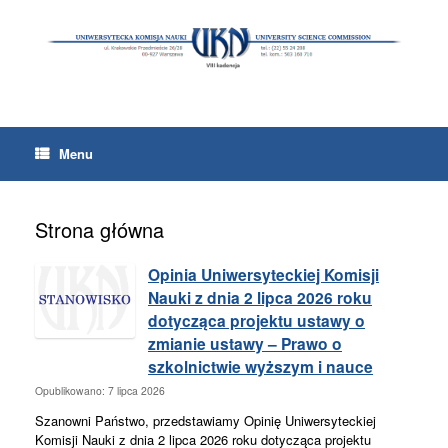
Skip
to
content
Menu
Strona główna
Opinia Uniwersyteckiej Komisji
Nauki z dnia 2 lipca 2026 roku
dotycząca projektu ustawy o
zmianie ustawy – Prawo o
szkolnictwie wyższym i nauce
Opublikowano: 7 lipca 2026
Szanowni Państwo, przedstawiamy Opinię Uniwersyteckiej
Komisji Nauki z dnia 2 lipca 2026 roku dotycząca projektu